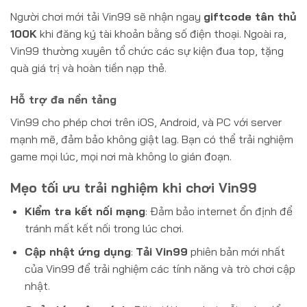
Người chơi mới tải Vin99 sẽ nhận ngay
giftcode tân thủ
100K
khi đăng ký tài khoản bằng số điện thoại. Ngoài ra,
Vin99 thường xuyên tổ chức các sự kiện đua top, tặng
quà giá trị và hoàn tiền nạp thẻ.
Hỗ trợ đa nền tảng
Vin99 cho phép chơi trên iOS, Android, và PC với server
mạnh mẽ, đảm bảo không giật lag. Bạn có thể trải nghiệm
game mọi lúc, mọi nơi mà không lo gián đoạn.
Mẹo tối ưu trải nghiệm khi chơi Vin99
Kiểm tra kết nối mạng
: Đảm bảo internet ổn định để
tránh mất kết nối trong lúc chơi.
Cập nhật ứng dụng
:
Tải Vin99
phiên bản mới nhất
của Vin99 để trải nghiệm các tính năng và trò chơi cập
nhật.