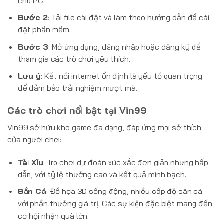
cho PC.
Bước 2
: Tải file cài đặt và làm theo hướng dẫn để cài
đặt phần mềm.
Bước 3
: Mở ứng dụng, đăng nhập hoặc đăng ký để
tham gia các trò chơi yêu thích.
Lưu ý
: Kết nối internet ổn định là yếu tố quan trọng
để đảm bảo trải nghiệm mượt mà.
Các trò chơi nổi bật tại Vin99
Vin99 sở hữu kho game đa dạng, đáp ứng mọi sở thích
của người chơi:
Tài Xỉu
: Trò chơi dự đoán xúc xắc đơn giản nhưng hấp
dẫn, với tỷ lệ thưởng cao và kết quả minh bạch.
Bắn Cá
: Đồ họa 3D sống động, nhiều cấp độ săn cá
với phần thưởng giá trị. Các sự kiện đặc biệt mang đến
cơ hội nhận quà lớn.