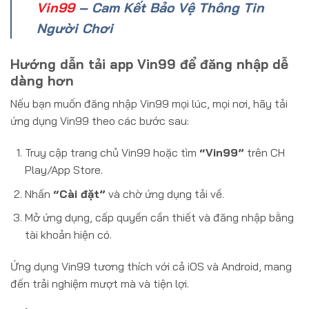
Vin99
– Cam Kết Bảo Vệ Thông Tin
Người Chơi
Hướng dẫn tải app Vin99 để đăng nhập dễ
dàng hơn
Nếu bạn muốn đăng nhập Vin99 mọi lúc, mọi nơi, hãy tải
ứng dụng Vin99 theo các bước sau:
Truy cập trang chủ Vin99 hoặc tìm
“Vin99”
trên CH
Play/App Store.
Nhấn
“Cài đặt”
và chờ ứng dụng tải về.
Mở ứng dụng, cấp quyền cần thiết và đăng nhập bằng
tài khoản hiện có.
Ứng dụng Vin99 tương thích với cả iOS và Android, mang
đến trải nghiệm mượt mà và tiện lợi.