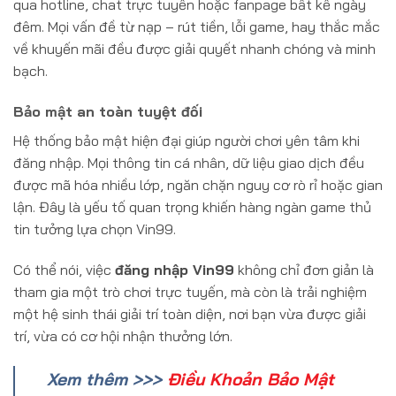
qua hotline, chat trực tuyến hoặc fanpage bất kể ngày
đêm. Mọi vấn đề từ nạp – rút tiền, lỗi game, hay thắc mắc
về khuyến mãi đều được giải quyết nhanh chóng và minh
bạch.
Bảo mật an toàn tuyệt đối
Hệ thống bảo mật hiện đại giúp người chơi yên tâm khi
đăng nhập. Mọi thông tin cá nhân, dữ liệu giao dịch đều
được mã hóa nhiều lớp, ngăn chặn nguy cơ rò rỉ hoặc gian
lận. Đây là yếu tố quan trọng khiến hàng ngàn game thủ
tin tưởng lựa chọn Vin99.
Có thể nói, việc
đăng nhập Vin99
không chỉ đơn giản là
tham gia một trò chơi trực tuyến, mà còn là trải nghiệm
một hệ sinh thái giải trí toàn diện, nơi bạn vừa được giải
trí, vừa có cơ hội nhận thưởng lớn.
Xem thêm >>>
Điều Khoản Bảo Mật