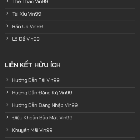
Thể Thao Vin99
Tài Xỉu Vin99
Bắn Cá Vin99
Lô Đề Vin99
LIÊN KẾT HỮU ÍCH
Hướng Dẫn Tải Vin99
Hướng Dẫn Đăng Ký Vin99
Hướng Dẫn Đăng Nhập Vin99
Điều Khoản Bảo Mật Vin99
Khuyến Mãi Vin99