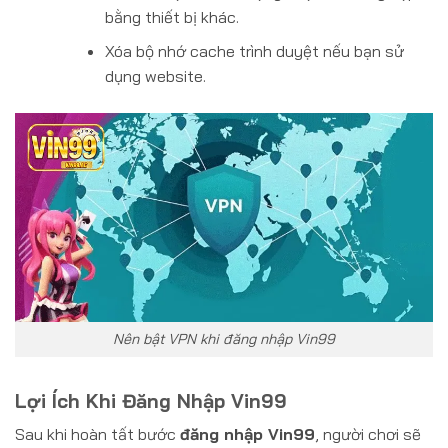
bằng thiết bị khác.
Xóa bộ nhớ cache trình duyệt nếu bạn sử
dụng website.
Nên bật VPN khi đăng nhập Vin99
Lợi Ích Khi Đăng Nhập Vin99
Sau khi hoàn tất bước
đăng nhập Vin99
, người chơi sẽ