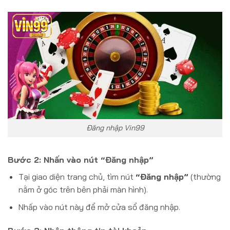
Đăng nhập Vin99
Bước 2: Nhấn vào nút “Đăng nhập”
Tại giao diện trang chủ, tìm nút
“Đăng nhập”
(thường
nằm ở góc trên bên phải màn hình).
Nhấp vào nút này để mở cửa sổ đăng nhập.