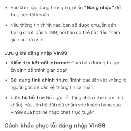
Sau khi nhập đúng thông tin, nhấn
“Đăng nhập”
để
truy cập tài khoản.
Nếu thông tin chính xác, bạn sẽ được chuyển đến
trang chính của Vin99, nơi bạn có thể bắt đầu tham
gia các trò chơi.
Lưu ý khi đăng nhập Vin99
Kiểm tra kết nối internet
: Đảm bảo đường truyền
ổn định để tránh gián đoạn.
Sử dụng link chính thức
: Tránh các liên kết không rõ
nguồn gốc để bảo vệ thông tin cá nhân.
Liên hệ hỗ trợ
: Nếu gặp lỗi đăng nhập (như quên mật
khẩu), hãy liên hệ đội ngũ chăm sóc khách hàng của
Vin99 qua hotline hoặc chat trực tuyến.
Cách khắc phục lỗi đăng nhập Vin99