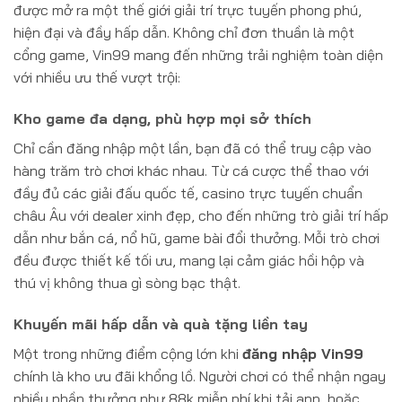
được mở ra một thế giới giải trí trực tuyến phong phú,
hiện đại và đầy hấp dẫn. Không chỉ đơn thuần là một
cổng game, Vin99 mang đến những trải nghiệm toàn diện
với nhiều ưu thế vượt trội:
Kho game đa dạng, phù hợp mọi sở thích
Chỉ cần đăng nhập một lần, bạn đã có thể truy cập vào
hàng trăm trò chơi khác nhau. Từ cá cược thể thao với
đầy đủ các giải đấu quốc tế, casino trực tuyến chuẩn
châu Âu với dealer xinh đẹp, cho đến những trò giải trí hấp
dẫn như bắn cá, nổ hũ, game bài đổi thưởng. Mỗi trò chơi
đều được thiết kế tối ưu, mang lại cảm giác hồi hộp và
thú vị không thua gì sòng bạc thật.
Khuyến mãi hấp dẫn và quà tặng liền tay
Một trong những điểm cộng lớn khi
đăng nhập Vin99
chính là kho ưu đãi khổng lồ. Người chơi có thể nhận ngay
nhiều phần thưởng như 88k miễn phí khi tải app, hoặc