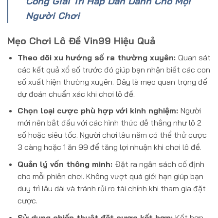
Cổng Giải Trí Hấp Dẫn Dành Cho Mọi
Người Chơi
Mẹo Chơi Lô Đề Vin99 Hiệu Quả
Theo dõi xu hướng số ra thường xuyên:
Quan sát
các kết quả xổ số trước đó giúp bạn nhận biết các con
số xuất hiện thường xuyên. Đây là mẹo quan trọng để
dự đoán chuẩn xác khi chơi lô đề.
Chọn loại cược phù hợp với kinh nghiệm:
Người
mới nên bắt đầu với các hình thức dễ thắng như lô 2
số hoặc siêu tốc. Người chơi lâu năm có thể thử cược
3 càng hoặc 1 ăn 99 để tăng lợi nhuận khi chơi lô đề.
Quản lý vốn thông minh:
Đặt ra ngân sách cố định
cho mỗi phiên chơi. Không vượt quá giới hạn giúp bạn
duy trì lâu dài và tránh rủi ro tài chính khi tham gia đặt
cược.
Sử dụng chiến thuật đặt cược kết hợp:
Kết hợp