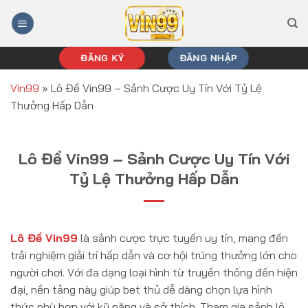
Bỏ
qua
nội
ĐĂNG KÝ
ĐĂNG NHẬP
dung
Vin99
»
Lô Đề Vin99 – Sảnh Cược Uy Tín Với Tỷ Lệ
Thưởng Hấp Dẫn
Lô Đề Vin99 – Sảnh Cược Uy Tín Với
Tỷ Lệ Thưởng Hấp Dẫn
Lô Đề Vin99
là sảnh cược trực tuyến uy tín, mang đến
trải nghiệm giải trí hấp dẫn và cơ hội trúng thưởng lớn cho
người chơi. Với đa dạng loại hình từ truyền thống đến hiện
đại, nền tảng này giúp bet thủ dễ dàng chọn lựa hình
thức phù hợp với kỹ năng và sở thích. Tham gia sảnh lô