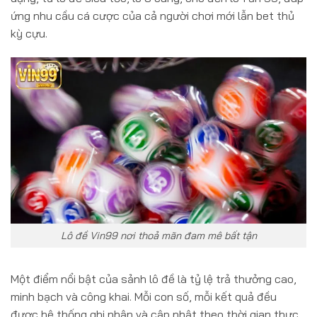
ứng nhu cầu cá cược của cả người chơi mới lẫn bet thủ
kỳ cựu.
Lô đề Vin99 nơi thoả mãn đam mê bất tận
Một điểm nổi bật của sảnh lô đề là tỷ lệ trả thưởng cao,
minh bạch và công khai. Mỗi con số, mỗi kết quả đều
được hệ thống ghi nhận và cập nhật theo thời gian thực,