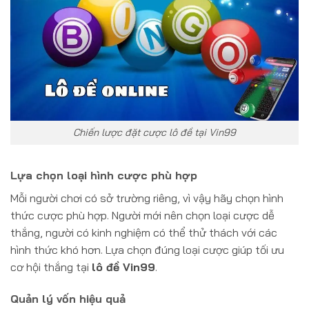
Chiến lược đặt cược lô đề tại Vin99
Lựa chọn loại hình cược phù hợp
Mỗi người chơi có sở trường riêng, vì vậy hãy chọn hình
thức cược phù hợp. Người mới nên chọn loại cược dễ
thắng, người có kinh nghiệm có thể thử thách với các
hình thức khó hơn. Lựa chọn đúng loại cược giúp tối ưu
cơ hội thắng tại
lô đề Vin99
.
Quản lý vốn hiệu quả