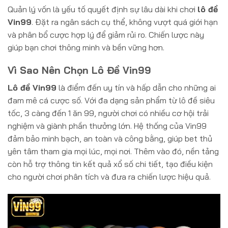
Quản lý vốn là yếu tố quyết định sự lâu dài khi chơi
lô đề
Vin99
. Đặt ra ngân sách cụ thể, không vượt quá giới hạn
và phân bổ cược hợp lý để giảm rủi ro. Chiến lược này
giúp bạn chơi thông minh và bền vững hơn.
Vì Sao Nên Chọn Lô Đề Vin99
Lô đề Vin99
là điểm đến uy tín và hấp dẫn cho những ai
đam mê cá cược số. Với đa dạng sản phẩm từ lô đề siêu
tốc, 3 càng đến 1 ăn 99, người chơi có nhiều cơ hội trải
nghiệm và giành phần thưởng lớn. Hệ thống của Vin99
đảm bảo minh bạch, an toàn và công bằng, giúp bet thủ
yên tâm tham gia mọi lúc, mọi nơi. Thêm vào đó, nền tảng
còn hỗ trợ thông tin kết quả xổ số chi tiết, tạo điều kiện
cho người chơi phân tích và đưa ra chiến lược hiệu quả.